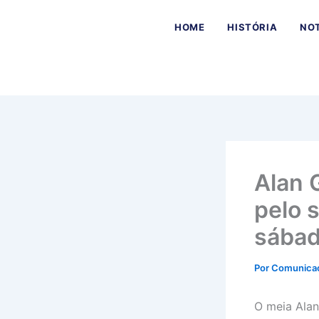
Ir
para
HOME
HISTÓRIA
NOT
o
conteúdo
Alan 
pelo 
sábad
Por
Comunica
O meia Alan