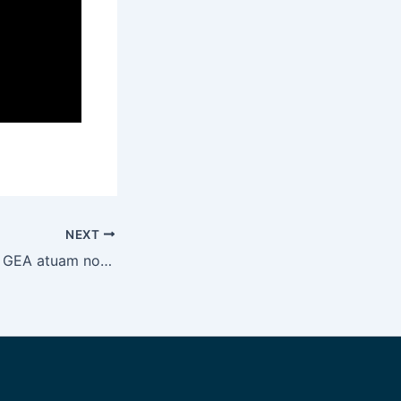
NEXT
Quatro atletas do GEA atuam no confronto entre Bom Jesus x Mineiros pela terceira divisão goiana