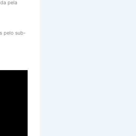
ida pela
s pelo sub-