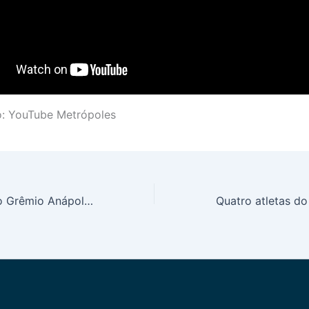
o: YouTube Metrópoles
Quatro atletas do Grêmio Anápolis conquistam acesso na terceira divisão do Campeonato Goiano