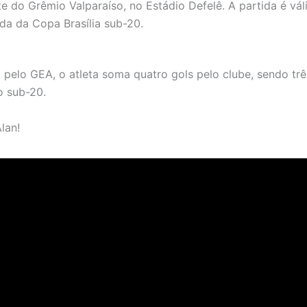
te do Grêmio Valparaíso, no Estádio Defelê. A partida é vál
da da Copa Brasília sub-20.
pelo GEA, o atleta soma quatro gols pelo clube, sendo trê
o sub-20.
lan!