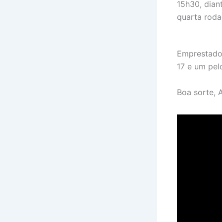
15h30, dian
quarta roda
Emprestado 
17 e um pel
Boa sorte, A