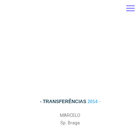
Ir
para
o
conteúdo
- TRANSFERÊNCIAS
2014 -
MARCELO
Sp. Braga