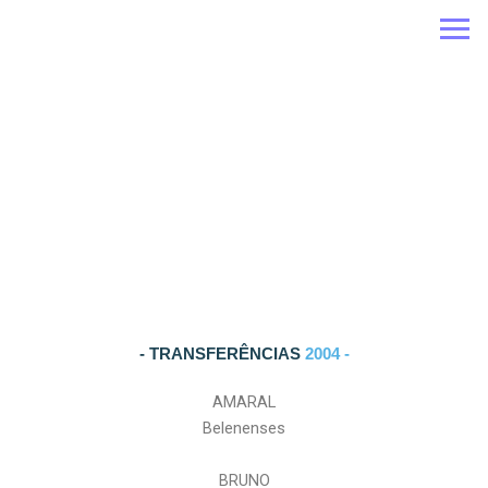
Ir
para
o
conteúdo
- TRANSFERÊNCIAS
2004 -
AMARAL
Belenenses
BRUNO