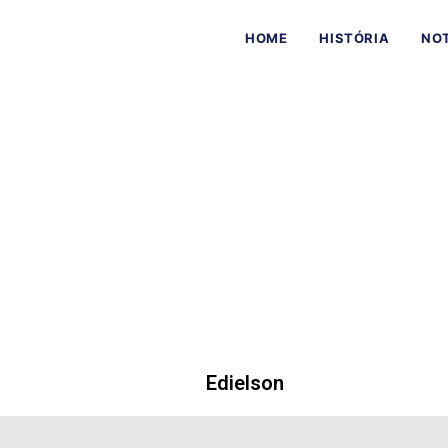
Ir
para
HOME
HISTÓRIA
NOT
o
conteúdo
Edielson