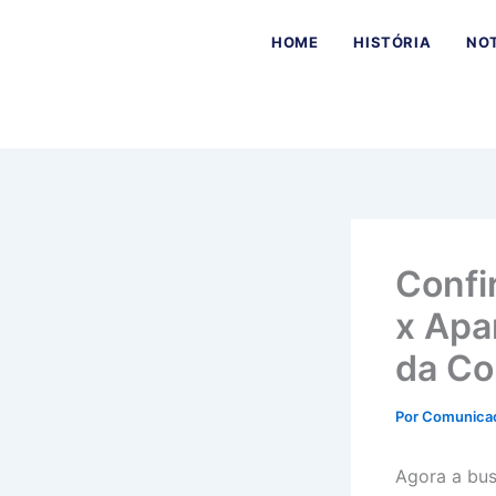
Ir
para
HOME
HISTÓRIA
NOT
o
conteúdo
Confi
x Apa
da Co
Por
Comunica
Agora a bus