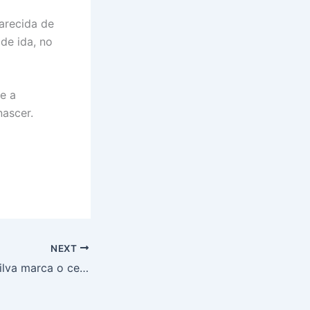
arecida de
 de ida, no
e a
nascer.
NEXT
100 gols! Renan Silva marca o centésimo gol do Grêmio Anápolis no sub-20