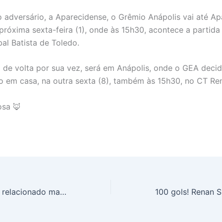
adversário, a Aparecidense, o Grêmio Anápolis vai até Ap
 próxima sexta-feira (1), onde às 15h30, acontece a partida
bal Batista de Toledo.
 de volta por sua vez, será em Anápolis, onde o GEA decid
ão em casa, na outra sexta (8), também às 15h30, no CT Re
sa 🦊
Deivid Miranda é relacionado mais uma vez para uma partida da equipe B do Leixões, neste domingo (27)