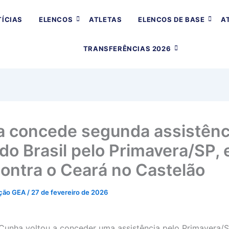
ÍCIAS
ELENCOS
ATLETAS
ELENCOS DE BASE
A
TRANSFERÊNCIAS 2026
 concede segunda assistênc
do Brasil pelo Primavera/SP,
contra o Ceará no Castelão
ção GEA
/
27 de fevereiro de 2026
Cunha voltou a conceder uma assistência pelo Primavera/S