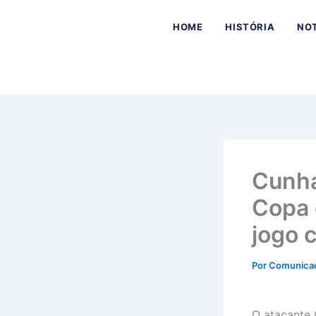
Ir
para
HOME
HISTÓRIA
NOT
o
conteúdo
Cunha
Copa 
jogo 
Por
Comunica
O atacante 