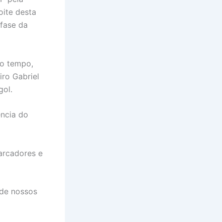
oite desta
 fase da
do tempo,
ro Gabriel
gol.
ência do
marcadores e
de nossos