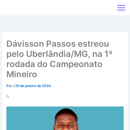
Ir
para
o
conteúdo
Dávisson Passos estreou
pelo Uberlândia/MG, na 1ª
rodada do Campeonato
Mineiro
Por
/
25 de janeiro de 2024
n