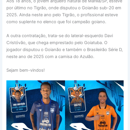
Aos 18 anos, o jovem arqueiro natural de Marília/SP, esteve
por último no Tigrão, onde disputou o Goianão sub-20 em
2025. Ainda neste ano pelo Tigrão, o profissional esteve
como suplente no elenco que foi campeão goiano.
A outra contratação, trata-se do lateral-esquerdo Davi
Cristóvão, que chega emprestado pelo Goiatuba. O
jogador disputou o Goianão e também o Brasileirão Série D,
neste ano de 2025 com a camisa do Azulão.
Sejam bem-vindos!