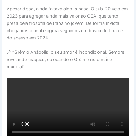
Apesar disso, ainda faltava algo: a base. O sub-20 veio em
2023 para agregar ainda mais valor ao GEA, que tanto
preza pela filosofia de trabalho jovem. De forma invicta
chegamos à final e agora seguimos em busca do título e
do acesso em 2024.
🎶 “Grêmio Anápolis, o seu amor é incondicional. Sempre
revelando craques, colocando o Grêmio no cenário
mundial”.