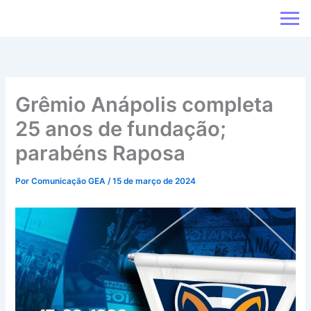
Ir
para
o
conteúdo
Grêmio Anápolis completa
25 anos de fundação;
parabéns Raposa
Por
Comunicação GEA
/
15 de março de 2024