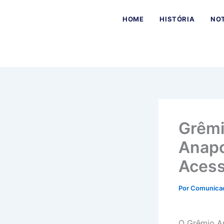
Ir
para
HOME
HISTÓRIA
NOT
o
conteúdo
Grêmi
Anapo
Aces
Por
Comunica
O Grêmio An