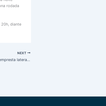
nona rodada
 20h, diante
NEXT
Grêmio Anápolis empresta lateral-esquerdo Deivid Miranda ao Vitória de Guimarães de Portugal