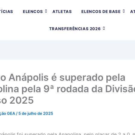
ÍCIAS
ELENCOS
ATLETAS
ELENCOS DE BASE
A
TRANSFERÊNCIAS 2026
o Anápolis é superado pela
lina pela 9ª rodada da Divisã
so 2025
ção GEA
/
5 de julho de 2025
ápolis foi superado pela Anapolina, pelo placar de 2 a 0, n