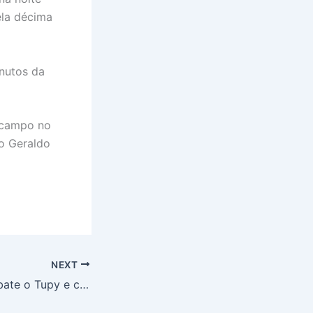
ela décima
nutos da
 campo no
io Geraldo
NEXT
Grêmio Anápolis bate o Tupy e conquista a primeira vitória fora de casa na Divisão de Acesso