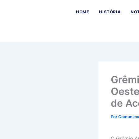
Ir
para
HOME
HISTÓRIA
NOT
o
conteúdo
Grêmi
Oeste
de Ac
Por
Comunica
O Grêmio An