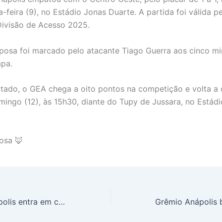
-feira (9), no Estádio Jonas Duarte. A partida foi válida p
ivisão de Acesso 2025.
posa foi marcado pelo atacante Tiago Guerra aos cinco mi
apa.
tado, o GEA chega a oito pontos na competição e volta a
ingo (12), às 15h30, diante do Tupy de Jussara, no Estád
osa 🦊
CFA Grêmio Anápolis entra em campo com o GEA em partida contra o Centro Oeste no Jonas Duarte