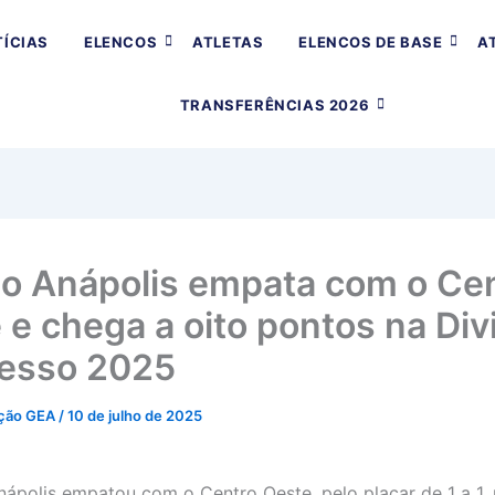
ÍCIAS
ELENCOS
ATLETAS
ELENCOS DE BASE
A
TRANSFERÊNCIAS 2026
o Anápolis empata com o Ce
 e chega a oito pontos na Div
esso 2025
ção GEA
/
10 de julho de 2025
ápolis empatou com o Centro Oeste, pelo placar de 1 a 1, 