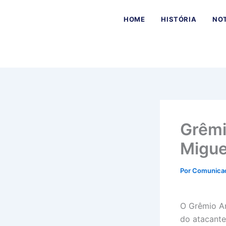
Ir
para
HOME
HISTÓRIA
NOT
o
conteúdo
Grêmi
Migue
Por
Comunica
O Grêmio An
do atacante