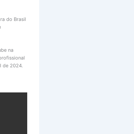
ra do Brasil
e
ube na
rofissional
l de 2024.