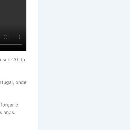
o sub-20 do
rtugal, onde
forçar e
s anos.