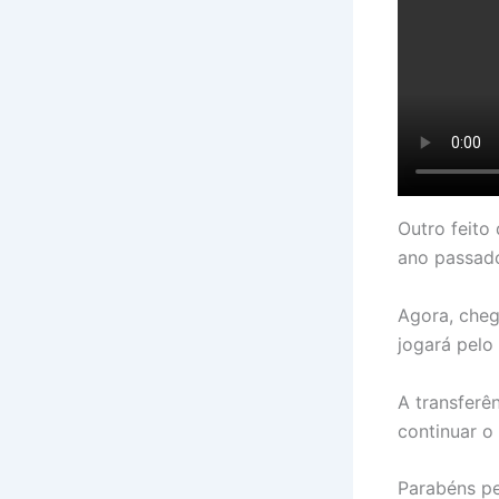
Outro feito
ano passad
Agora, cheg
jogará pelo 
A transferê
continuar o
Parabéns pe