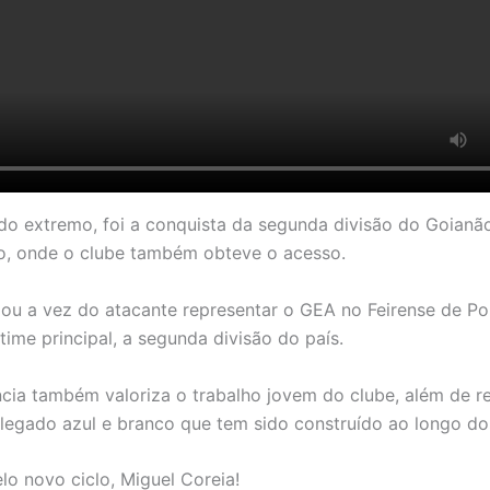
 do extremo, foi a conquista da segunda divisão do Goianã
o, onde o clube também obteve o acesso.
ou a vez do atacante representar o GEA no Feirense de Po
time principal, a segunda divisão do país.
ncia também valoriza o trabalho jovem do clube, além de re
 legado azul e branco que tem sido construído ao longo do
lo novo ciclo, Miguel Coreia!