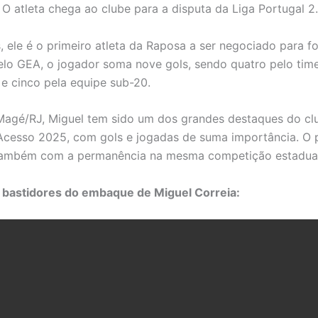
O atleta chega ao clube para a disputa da Liga Portugal 2.
, ele é o primeiro atleta da Raposa a ser negociado para fo
lo GEA, o jogador soma nove gols, sendo quatro pelo tim
 e cinco pela equipe sub-20.
Magé/RJ, Miguel tem sido um dos grandes destaques do cl
Acesso 2025, com gols e jogadas de suma importância. O p
 também com a permanência na mesma competição estadua
 bastidores do embaque de Miguel Correia: