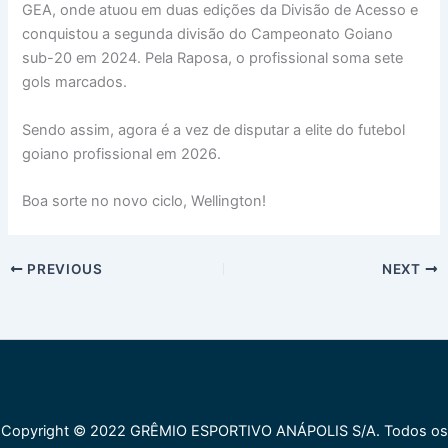
GEA, onde atuou em duas edições da Divisão de Acesso e
conquistou a segunda divisão do Campeonato Goiano
sub-20 em 2024. Pela Raposa, o profissional soma sete
gols marcados.
Sendo assim, agora é a vez de disputar a elite do futebol
goiano profissional em 2026.
Boa sorte no novo ciclo, Wellington!
PREVIOUS
NEXT
Copyright © 2022 GRÊMIO ESPORTIVO ANÁPOLIS S/A. Todos os