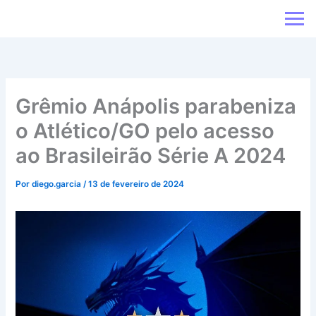
Ir
para
o
conteúdo
Grêmio Anápolis parabeniza
o Atlético/GO pelo acesso
ao Brasileirão Série A 2024
Por
diego.garcia
/
13 de fevereiro de 2024