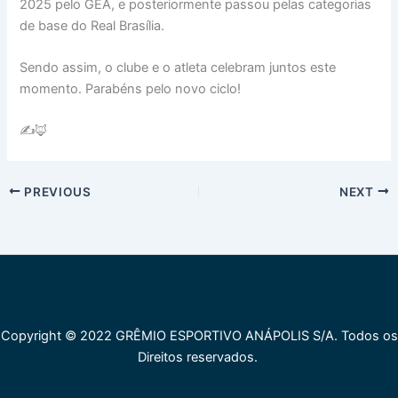
2025 pelo GEA, e posteriormente passou pelas categorias
de base do Real Brasília.
Sendo assim, o clube e o atleta celebram juntos este
momento. Parabéns pelo novo ciclo!
✍️🦊
PREVIOUS
NEXT
Copyright © 2022 GRÊMIO ESPORTIVO ANÁPOLIS S/A. Todos os
Direitos reservados.