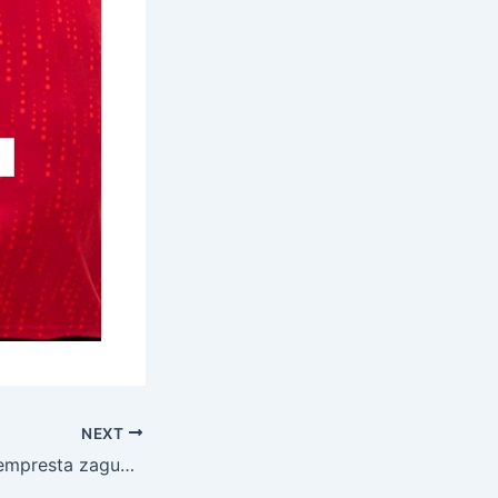
NEXT
Grêmio Anápolis empresta zagueiro Guilherme Marques ao Goiânia