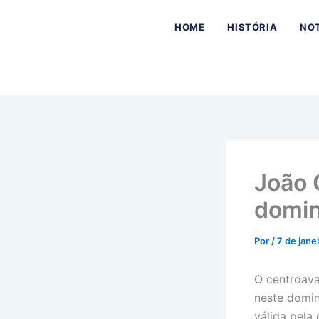
Ir
para
HOME
HISTÓRIA
NOT
o
conteúdo
João 
domin
Por
/
7 de jane
O centroava
neste domin
válida pela