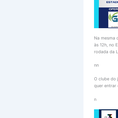
Na mesma da
às 12h, no 
rodada da L
nn
O clube do
quer entrar
n