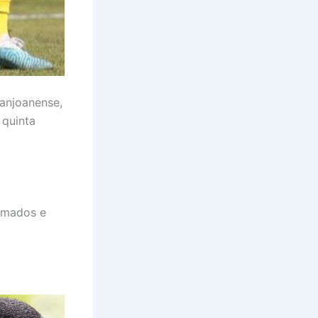
Sanjoanense,
 quinta
omados e