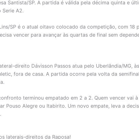
sa Santista/SP. A partida é válida pela décima quinta e úl
o Serie A2.
Lins/SP é o atual oitavo colocado da competição, com 18 
ecisa vencer para avançar às quartas de final sem depende
lateral-direito Dávisson Passos atua pelo Uberlândia/MG, à
letic, fora de casa. A partida ocorre pela volta da semifina
a.
confronto terminou empatado em 2 a 2. Quem vencer vai à
ntar Pouso Alegre ou Itabirito. Um novo empate, leva a deci
.
os laterais-direitos da Raposa!