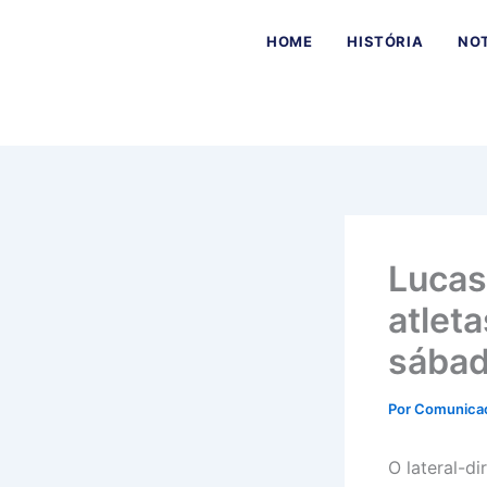
Ir
para
HOME
HISTÓRIA
NOT
o
conteúdo
Lucas
atlet
sábad
Por
Comunica
O lateral-di