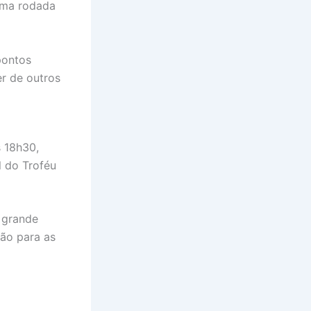
tima rodada
pontos
r de outros
s 18h30,
l do Troféu
 grande
são para as