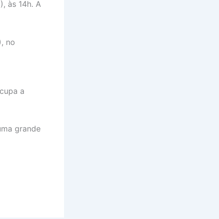
), às 14h. A
), no
ocupa a
 uma grande