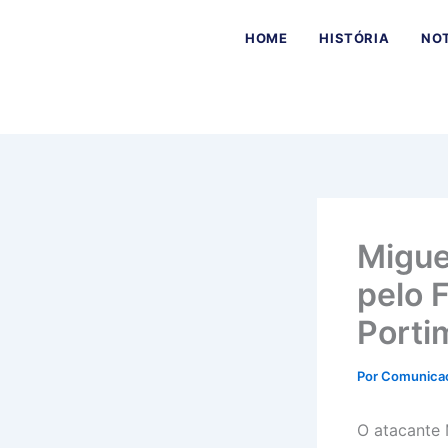
Ir
para
HOME
HISTÓRIA
NOT
o
conteúdo
Migue
pelo 
Porti
Por
Comunica
O atacante 