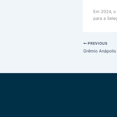
Em 2024, o 
para a Seleç
PREVIOUS