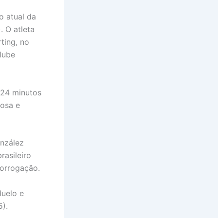
o atual da
. O atleta
ting, no
clube
 24 minutos
posa e
onzález
rasileiro
rorrogação.
duelo e
5).