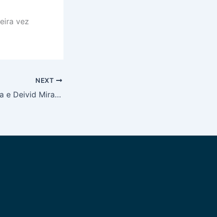
eira vez
NEXT
Vídeo: Darlan Silva e Deivid Miranda em um novo desafio na Europa