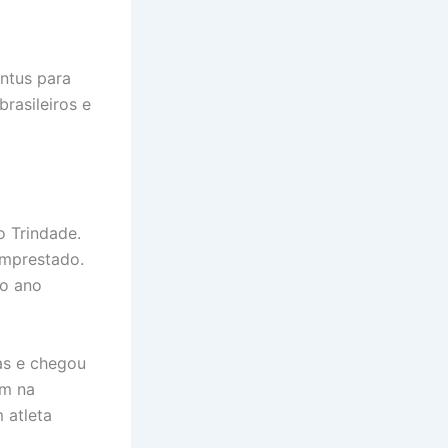
ntus para
rasileiros e
 Trindade.
emprestado.
no ano
as e chegou
ém na
 atleta