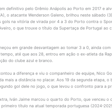
m definitivo pelo Grêmio Anápolis ao Porto em 2017 e alv
TA), o atacante Wenderson Galeno, brilhou neste sábado (3)
 gols na vitória de virada por 4 a 3 do Porto contra o Spor
Aveiro, o que trouxe o título da Supertaça de Portugal ao 
meçou em grande desvantagem ao tomar 3 a 0, ainda com
 tempo, até que aos 28, entrou em ação o ex-atleta da Ra
ação do clube azul e branco.
ontou a diferença e viu o companheiro de equipe, Nico G
da mais a distância no placar. Aos 19 da segunda etapa, o b
gundo gol dele no jogo, o que levou o confronto para a p
tra, Iván Jaime marcou o quarto do Porto, que venceu o 
 primeiro título na atual temporada portuguesa (2024-202