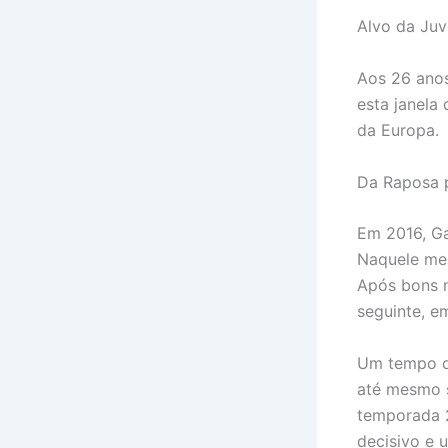
Alvo da Juv
Aos 26 anos
esta janela
da Europa.
Da Raposa 
Em 2016, Ga
Naquele mes
Após bons n
seguinte, e
Um tempo de
até mesmo 
temporada 2
decisivo e 