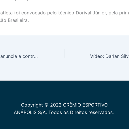
atleta foi convocado pelo técnico Dorival Júnior, pela prim
ão Brasileira.
Grêmio Anápolis anuncia a contratação do goleiro Wesley Duarte, para a disputa da Copa Goiás sub-20
Copyright © 2022 GRÊMIO ESPORTIVO
ANÁPOLIS S/A. Todos os Direitos reservados.