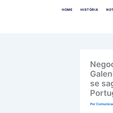
Ir
para
HOME
HISTÓRIA
NOT
o
conteúdo
Negoc
Galen
se sa
Portu
Por
Comunica