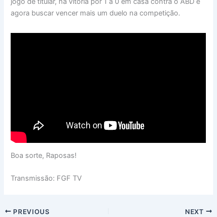
jogo de titular, na vitória por 1 a 0 em casa contra o ABD e
agora buscar vencer mais um duelo na competição.
Boa sorte, Raposas!
Transmissão: FGF TV
PREVIOUS
NEXT