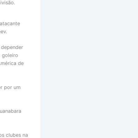
ivisão.
 atacante
ev.
o depender
 goleiro
América de
er por um
Guanabara
os clubes na