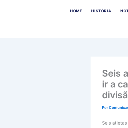
Ir
para
HOME
HISTÓRIA
NOT
o
conteúdo
Seis 
ir a 
divis
Por
Comunica
Seis atleta