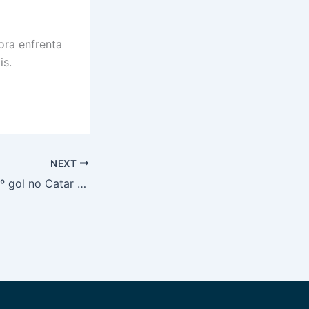
ora enfrenta
is.
NEXT
Lucão marca o 13º gol no Catar e Al-Khor avança às oitavas de final da Amir Cup