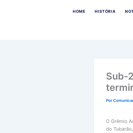
Ir
para
HOME
HISTÓRIA
NOT
o
conteúdo
Sub-2
termi
Por
Comunica
O Grêmio An
do Tubarão,