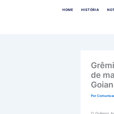
Ir
para
HOME
HISTÓRIA
NOT
o
conteúdo
Grêmi
de mai
Goian
Por
Comunica
O Grêmio An