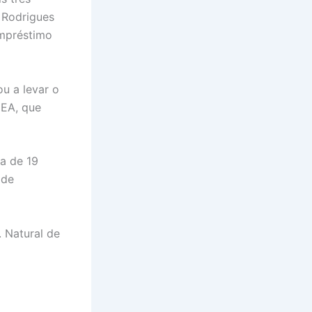
 Rodrigues
empréstimo
u a levar o
GEA, que
va de 19
 de
. Natural de