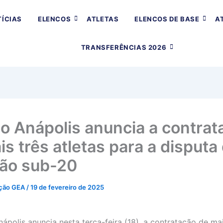
ÍCIAS
ELENCOS
ATLETAS
ELENCOS DE BASE
A
TRANSFERÊNCIAS 2026
o Anápolis anuncia a contrat
s três atletas para a disputa
ão sub-20
ção GEA
/
19 de fevereiro de 2025
ápolis anuncia nesta terça-feira (18), a contratação de mai